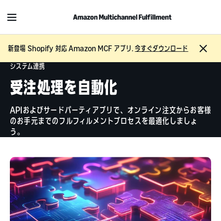
M
e
n
C
新登場 Shopify 対応 Amazon MCF アプリ.
今すぐダウンロード
u
l
システム連携
o
s
受注処理を自動化
e
APIおよびサードパーティアプリで、オンライン注文からお客様
のお手元までのフルフィルメントプロセスを最適化しましょ
う。