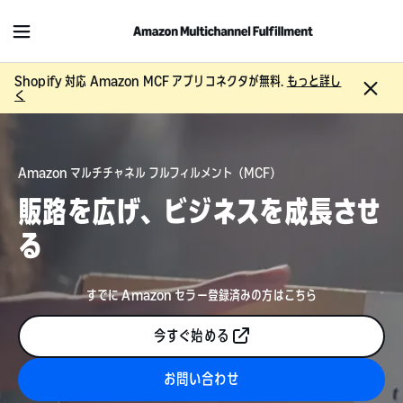
M
e
n
Shopify 対応 Amazon MCF アプリコネクタが無料.
もっと詳し
C
u
く
l
o
s
e
Amazon マルチチャネル フルフィルメント（MCF）
販路を広げ、ビジネスを成長させ
る
すでに Amazon セラー登録済みの方はこちら
今すぐ始める
お問い合わせ